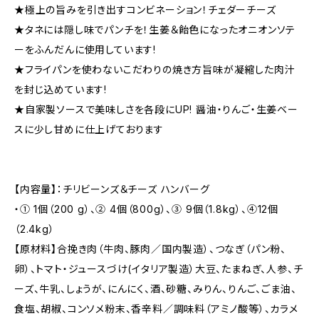
★極上の旨みを引き出すコンビネーション！チェダーチーズ
★タネには隠し味でパンチを！生姜＆飴色になったオニオンソテ
ーをふんだんに使用しています!
★フライパンを使わないこだわりの焼き方旨味が凝縮した肉汁
を封じ込めています!
★自家製ソースで美味しさを各段にUP! 醤油・りんご・生姜ベー
スに少し甘めに仕上げております
【内容量】：チリビーンズ＆チーズ ハンバーグ
・① 1個（200 g）、② 4個（800g）、③ 9個（1.8kg）、④12個
（2.4kg）
【原材料】合挽き肉（牛肉、豚肉／国内製造）、つなぎ（パン粉、
卵）、トマト・ジュースづけ(イタリア製造）大豆、たまねぎ、人参、チ
ーズ、牛乳、しょうが、にんにく、酒、砂糖、みりん、りんご、ごま油、
食塩、胡椒、コンソメ粉末、香辛料／調味料（アミノ酸等）、カラメ