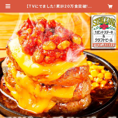
【TVにでました！累計20万食突破!!】
チリビーンズ＆チーズ『ハンバーグ』
(200g×5個入) | ★ Steak & Bar
★ HUCKLE BERRY「ハックルベリ
ー」