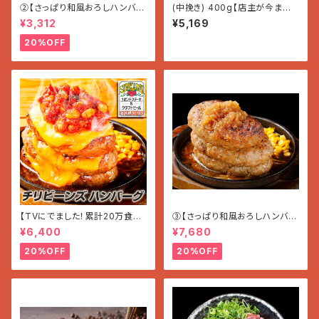
②【さっぱり和風おろしハンバー
(中挽き) 400g【店主が今まで
グ】〜かぼす風味〜 (180g×3
秘密にしていたコーヒー】
¥3,312
¥5,169
個入り 5400g)
20%OFF
【TVにでました！累計20万食突
③【さっぱり和風おろしハンバー
破!!】チリビーンズ＆チーズ『ハン
グ】〜かぼす風味〜 (180g×7
¥6,400
¥7,680
バーグ』 (200g×5個入)
個入り 1.26kg)
20%OFF
20%OFF