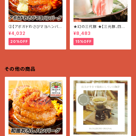
②【アボガドわさびマヨハンバー
★幻の三代豚 ★【三元豚、四元
グ】〜ほんのりWASABI〜 (200
豚、岩中豚】の食べ比(しゃぶしゃ
¥4,032
¥8,483
g×3個入り 600g)
ぶ用セット 1.5kg)
20%OFF
15%OFF
その他の商品