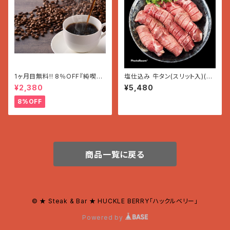
1ヶ月目無料!! 8％OFF『純喫茶
塩仕込み 牛タン(スリット入)(50
の昭和ブレンド』毎月200g(1
0g×1パック)
¥2,380
¥5,480
2〜19杯分)2580円→2380円
『純喫茶の昭和ブレンド』
8%OFF
商品一覧に戻る
© ★ Steak & Bar ★ HUCKLE BERRY「ハックルベリー」
Powered by