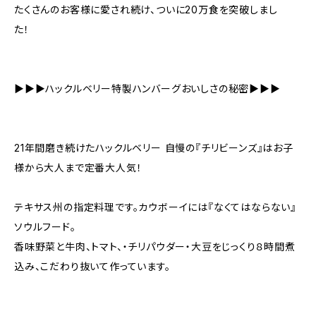
たくさんのお客様に愛され続け、ついに20万食を突破しまし
た！
▶︎▶︎▶︎ハックルベリー特製ハンバーグおいしさの秘密▶︎▶︎▶︎
21年間磨き続けたハックルベリー 自慢の『チリビーンズ』はお子
様から大人まで定番大人気！
テキサス州の指定料理です。カウボーイには『なくてはならない』
ソウルフード。
香味野菜と牛肉、トマト、・チリパウダー・大豆をじっくり８時間煮
込み、こだわり抜いて作っています。