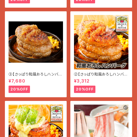
③【さっぱり和風おろしハンバー
②【さっぱり和風おろしハンバー
グ】〜かぼす風味〜 (180g×7
グ】〜かぼす風味〜 (180g×3
¥7,680
¥3,312
個入り 1.26kg)
個入り 5400g)
20%OFF
20%OFF