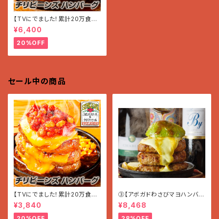
【TVにでました！累計20万食突
破!!】チリビーンズ＆チーズ『ハン
¥6,400
バーグ』 (200g×5個入)
20%OFF
セール中の商品
【TVにでました！累計20万食突
③【アボガドわさびマヨハンバー
破!!】チリビーンズ＆チーズ ハン
グ】〜ほんのりWASABI〜 (200
¥3,840
¥8,468
バーグ 3個（600 g）
g×7個入り 1.4g)
20%OFF
28%OFF