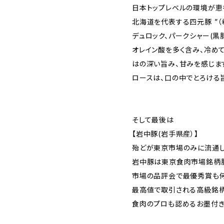
日本トップレベルの環境が恵
北海道を代表する四元豚 ”（
デュロック、パークシャー(黒
オレイン酸を多く含み、冷め
はの深い旨み、甘みを感じま
ロースは、口の中でとろける
そして最後は
【岩中豚(岩手県産）】
殆どが東京市場のみに流通
岩中豚は東京食肉市場銘柄
市場の品評会で最優秀賞も
最高値で取引される高級銘柄
食肉のプロも認めるお墨付き