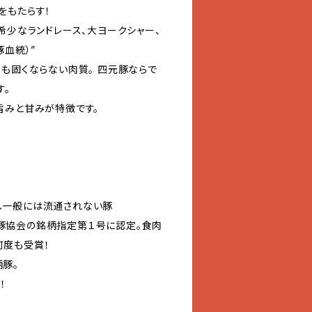
をもたらす！
希少なランドレース、大ヨークシャー、
豚血統）”
ても固くならない肉質。 四元豚ならで
す。
旨みと甘みが特徴です。
し一般には流通されない豚
豚協会の銘柄指定第１号に認定。食肉
何度も受賞！
豚。
！