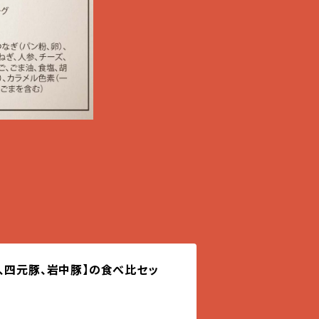
、四元豚、岩中豚】の食べ比セッ
)