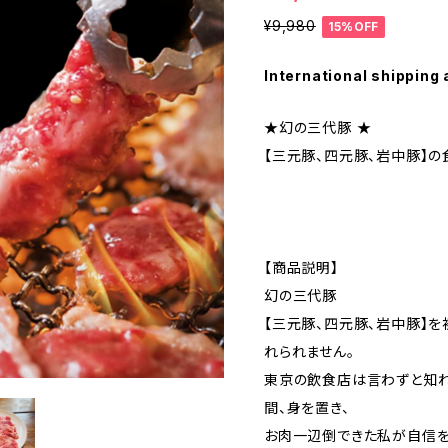
¥9,980
15%OFF
International shipping 
★幻の三代豚 ★
【三元豚、四元豚、岩中豚】の
【商品説明】
幻の三代豚
【三元豚、四元豚、岩中豚】
れられません。
東京の飲食店は言わずと知れ
間、身を置き、
お肉一辺倒できた私が自信を