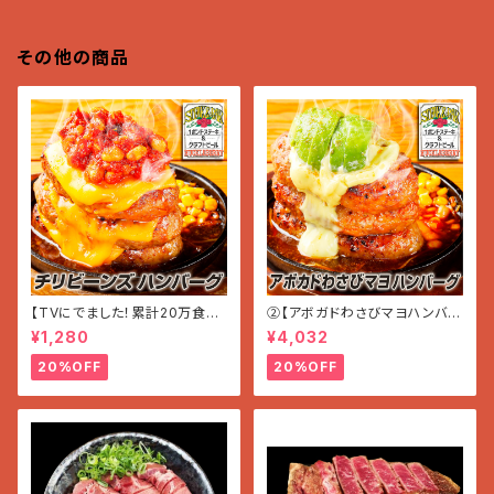
その他の商品
【TVにでました！累計20万食突
②【アボガドわさびマヨハンバー
破!!】チリビーンズ＆チーズ ハン
グ】〜ほんのりWASABI〜 (200
¥1,280
¥4,032
バーグ (200g×1個)
g×3個入り 600g)
20%OFF
20%OFF