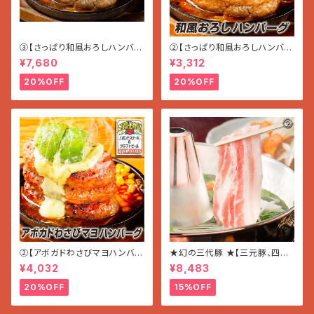
③【さっぱり和風おろしハンバー
②【さっぱり和風おろしハンバー
グ】〜かぼす風味〜 (180g×7
グ】〜かぼす風味〜 (180g×3
¥7,680
¥3,312
個入り 1.26kg)
個入り 5400g)
20%OFF
20%OFF
②【アボガドわさびマヨハンバー
★幻の三代豚 ★【三元豚、四元
グ】〜ほんのりWASABI〜 (200
豚、岩中豚】の食べ比(しゃぶしゃ
¥4,032
¥8,483
g×3個入り 600g)
ぶ用セット 1.5kg)
20%OFF
15%OFF