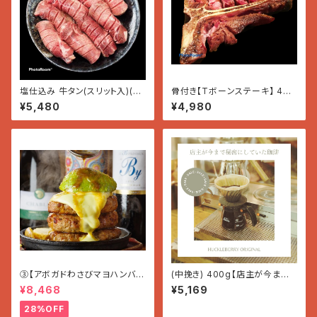
塩仕込み 牛タン(スリット入)(50
骨付き【Tボーンステーキ】 400
0g×1パック)
g
¥5,480
¥4,980
③【アボガドわさびマヨハンバー
(中挽き) 400g【店主が今まで
グ】〜ほんのりWASABI〜 (200
秘密にしていたコーヒー】
¥8,468
¥5,169
g×7個入り 1.4g)
28%OFF