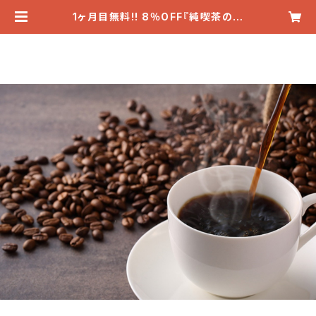
1ヶ月目無料!! 8％OFF『純喫茶の昭
和ブレンド』毎月200g(12〜19杯分)
2580円→2380円『純喫茶の昭和ブ
レンド』 | ★ Steak & Bar ★ HUC
KLE BERRY「ハックルベリー」