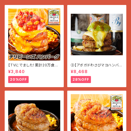
【TVにでました！累計20万食突
③【アボガドわさびマヨハンバー
破!!】チリビーンズ＆チーズ ハン
グ】〜ほんのりWASABI〜 (200
¥3,840
¥8,468
バーグ 3個（600 g）
g×7個入り 1.4g)
20%OFF
28%OFF