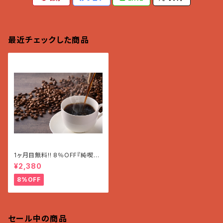
最近チェックした商品
1ヶ月目無料!! 8％OFF『純喫茶
の昭和ブレンド』毎月200g(1
¥2,380
2〜19杯分)2580円→2380円
『純喫茶の昭和ブレンド』
8%OFF
セール中の商品