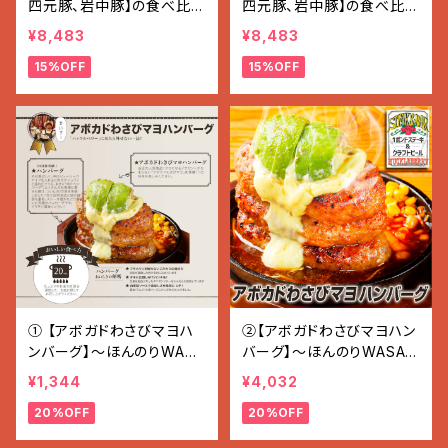
四元豚、岩中豚】の食べ比
四元豚、岩中豚】の食べ比セ
(しゃぶしゃぶ用セット 1.5k
ット(焼き肉用セット 1.5kg)
¥8,483
¥8,483
g)
15%OFF
15%OFF
① 【アボガドわさびマヨハ
②【アボガドわさびマヨハン
ンバーグ】〜ほんのりWASA
バーグ】〜ほんのりWASAB
BI〜 1個（200 g）
I〜 (200g×3個入り 600
¥1,344
¥4,032
g)
20%OFF
20%OFF