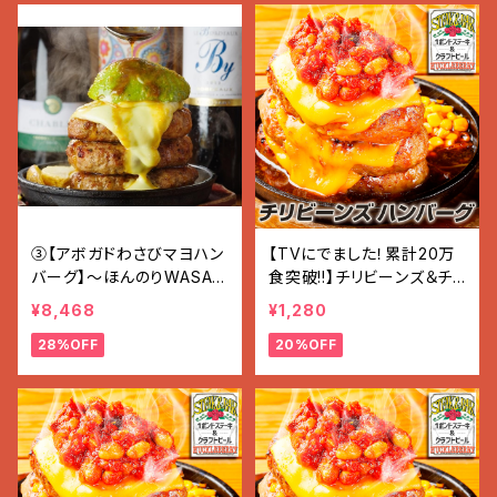
③【アボガドわさびマヨハン
【TVにでました！累計20万
バーグ】〜ほんのりWASAB
食突破!!】チリビーンズ＆チ
I〜 (200g×7個入り 1.4g)
ーズ ハンバーグ (200g×1
¥8,468
¥1,280
個)
28%OFF
20%OFF