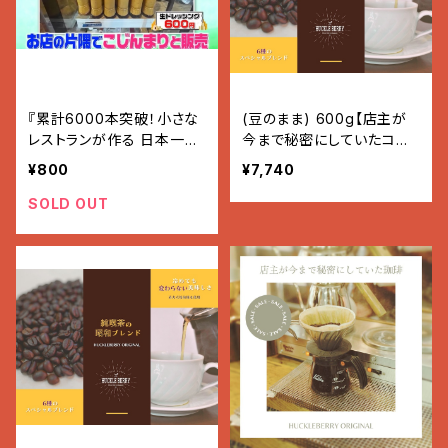
『累計6000本突破！小さな
(豆のまま) 600g【店主が
レストランが作る 日本一
今まで秘密にしていたコー
の”ドレッシング”』
ヒー】
¥800
¥7,740
SOLD OUT