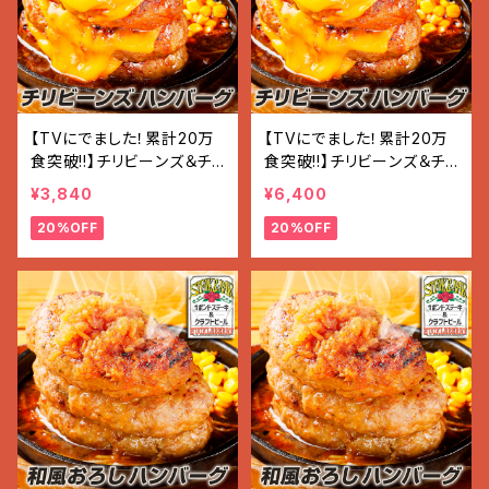
【TVにでました！累計20万
【TVにでました！累計20万
食突破!!】チリビーンズ＆チ
食突破!!】チリビーンズ＆チ
ーズ ハンバーグ 3個（600
ーズ『ハンバーグ』 (200g×
¥3,840
¥6,400
g）
5個入)
20%OFF
20%OFF