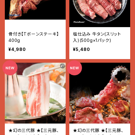
骨付き【Tボーンステーキ】
塩仕込み 牛タン(スリット
400g
入)(500g×1パック)
¥4,980
¥5,480
★幻の三代豚 ★【三元豚、
★幻の三代豚 ★【三元豚、