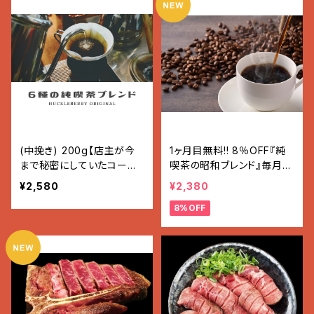
(中挽き) 200g【店主が今
1ヶ月目無料!! 8％OFF『純
まで秘密にしていたコーヒ
喫茶の昭和ブレンド』毎月2
ー】
00g(12〜19杯分)2580円
¥2,580
¥2,380
→2380円『純喫茶の昭和ブ
8%OFF
レンド』