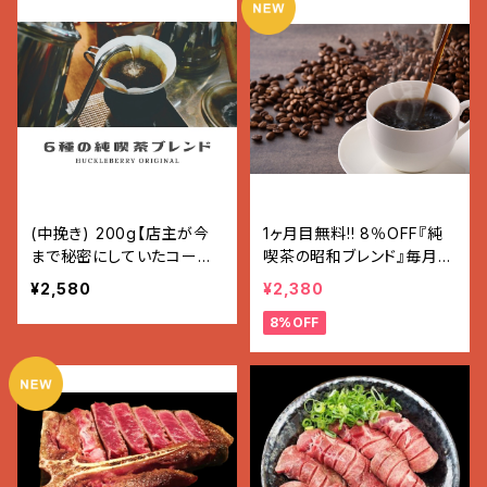
(中挽き) 200g【店主が今
1ヶ月目無料!! 8％OFF『純
まで秘密にしていたコーヒ
喫茶の昭和ブレンド』毎月2
ー】
00g(12〜19杯分)2580円
¥2,580
¥2,380
→2380円『純喫茶の昭和ブ
8%OFF
レンド』