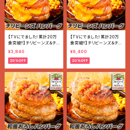
【TVにでました！累計20万
【TVにでました！累計20万
食突破!!】チリビーンズ＆チ
食突破!!】チリビーンズ＆チ
ーズ ハンバーグ 3個（600
ーズ『ハンバーグ』 (200g×
¥3,840
¥6,400
g）
5個入)
20%OFF
20%OFF