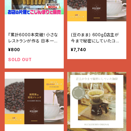
『累計6000本突破！小さな
(豆のまま) 600g【店主が
レストランが作る 日本一
今まで秘密にしていたコー
の”ドレッシング”』
ヒー】
¥800
¥7,740
SOLD OUT