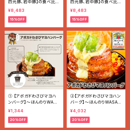
四元豚、岩中豚】の食べ比
四元豚、岩中豚】の食べ比セ
(しゃぶしゃぶ用セット 1.5k
ット(焼き肉用セット 1.5kg)
¥8,483
¥8,483
g)
15%OFF
15%OFF
① 【アボガドわさびマヨハ
②【アボガドわさびマヨハン
ンバーグ】〜ほんのりWASA
バーグ】〜ほんのりWASAB
BI〜 1個（200 g）
I〜 (200g×3個入り 600
¥1,344
¥4,032
g)
20%OFF
20%OFF