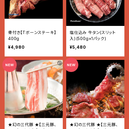
骨付き【Tボーンステーキ】
塩仕込み 牛タン(スリット
400g
入)(500g×1パック)
¥4,980
¥5,480
★幻の三代豚 ★【三元豚、
★幻の三代豚 ★【三元豚、