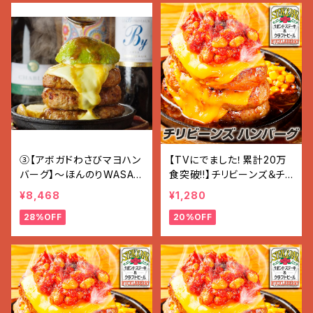
③【アボガドわさびマヨハン
【TVにでました！累計20万
バーグ】〜ほんのりWASAB
食突破!!】チリビーンズ＆チ
I〜 (200g×7個入り 1.4g)
ーズ ハンバーグ (200g×1
¥8,468
¥1,280
個)
28%OFF
20%OFF